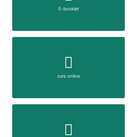
mai multe informații
E-booklet
curs online
mai multe informații
curs online
e-debatere