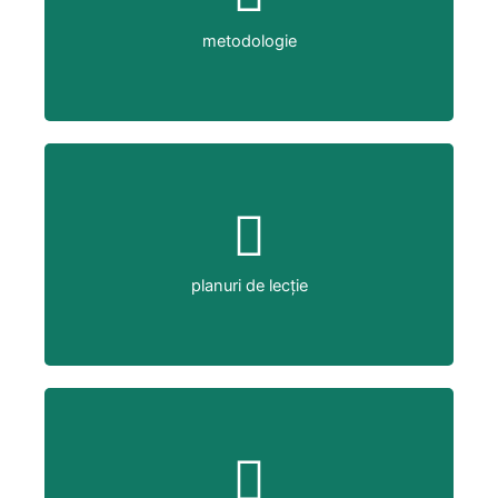
mai multe informații
metodologie
planuri de lecție
mai multe informații
planuri de lecție
E-booklet